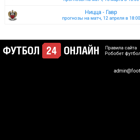
Ницца - Гавр
прогнозы на матч, 12 апреля в 18:0
Правила сайта
Робобет футбо
admin@footb