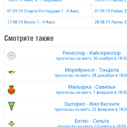
14.09.19 Аякс 4 : 1 Херенвен
14.09.19 Лилль 2
01.09.19 Спарта Роттердам 1 : 4 Аякс
01.09.19 Реймс 2
17.08.19 Венло 1 : 4 Аякс
28.08.19 Лилль 3
Смотрите также
Ризеспор - Кайсериспор
прогнозы на матч, 30 ноября в 18:0
Морейренсе - Тондела
прогнозы на матч, 28 декабря в 18:0
Мальорка - Севилья
прогнозы на матч, 1 февраля в 18:0
Эшторил - Жил Висенте
прогнозы на матч, 22 февраля в 18:0
Бетис - Сельта
прогнозы на матч, 15 марта в 18:00