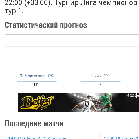
22:00 (+03:00). Турнир Лига чемпионов
тур 1.
Статистический прогноз
Победа хозяев: 0%
Победа хозяев: 0%
Ничья:0%
Ничья:0%
П1
X
Последние матчи