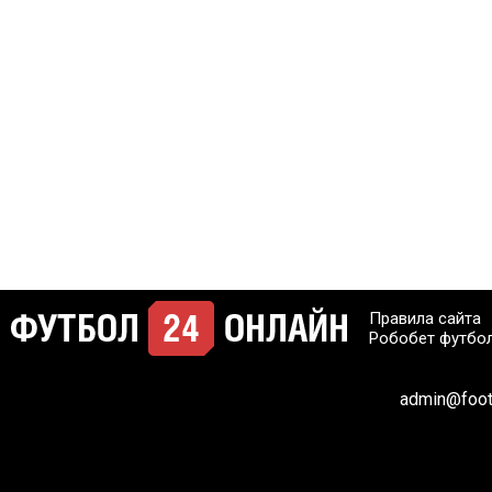
Правила сайта
Робобет футбо
admin@footb