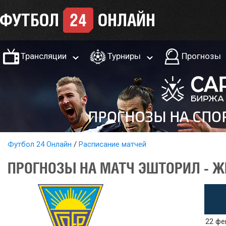
Трансляции
Турниры
Прогнозы
Футбол 24 Онлайн
Расписание матчей
ПРОГНОЗЫ НА МАТЧ ЭШТОРИЛ - Ж
22 фе