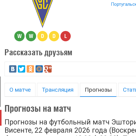
Португальс
W
W
D
D
L
Рассказать друзьям
О матче
Трансляция
Прогнозы
Стат
Прогнозы на матч
Прогнозы на футбольный матч Эштори
Висенте, 22 февраля 2026 года (Воскре