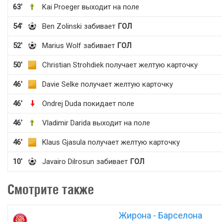
63'
Kai Proeger выходит на поле
54'
Ben Zolinski забивает
ГОЛ
52'
Marius Wolf забивает
ГОЛ
50'
Christian Strohdiek получает желтую карточку
46'
Davie Selke получает желтую карточку
46'
Ondrej Duda покидает поле
46'
Vladimir Darida выходит на поле
46'
Klaus Gjasula получает желтую карточку
10'
Javairo Dilrosun забивает
ГОЛ
Смотрите также
Жирона - Барселона