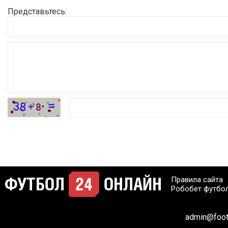
Представьтесь:
Правила сайта
Робобет футбо
admin@footb