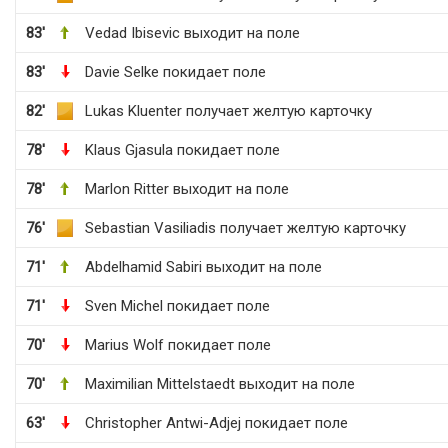
83'
Vedad Ibisevic выходит на поле
83'
Davie Selke покидает поле
82'
Lukas Kluenter получает желтую карточку
78'
Klaus Gjasula покидает поле
78'
Marlon Ritter выходит на поле
76'
Sebastian Vasiliadis получает желтую карточку
71'
Abdelhamid Sabiri выходит на поле
71'
Sven Michel покидает поле
70'
Marius Wolf покидает поле
70'
Maximilian Mittelstaedt выходит на поле
63'
Christopher Antwi-Adjej покидает поле