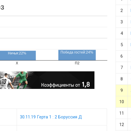
оз
2
3
4
5
Победа гостей:24%
Ничья:22%
6
X
П2
7
8
9
10
11
30.11.19 Герта 1 : 2 Боруссия Д
12