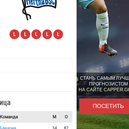
L
L
L
L
L
СТАНЬ САМЫМ ЛУЧ
ПРОГНОЗИСТОМ
НА САЙТЕ CAPPER.
ица
ПОСЕТИТЬ
Команда
М
О
Бавария
34
82