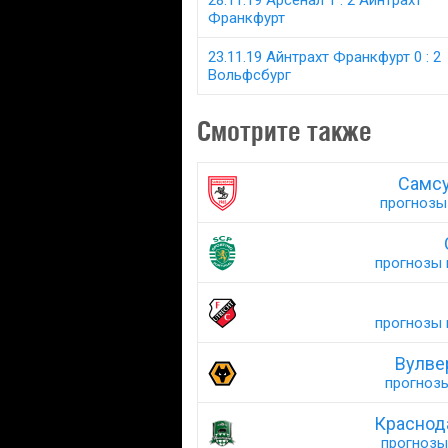
28.11.19 Арсенал 1 : 2 Айнтрахт
Франкфурт
23.11.19 Айнтрахт Франкфурт 0 : 2
Вольфсбург
Смотрите также
Самсу
прогнозы 
прогнозы н
прогнозы н
Вулве
прогнозы
Краснод
прогнозы 