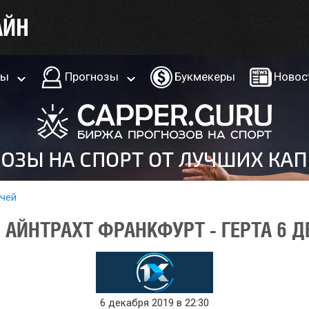
ры
Прогнозы
Букмекеры
Новос
тчей
АЙНТРАХТ ФРАНКФУРТ - ГЕРТА 6 Д
6 декабря 2019 в 22:30