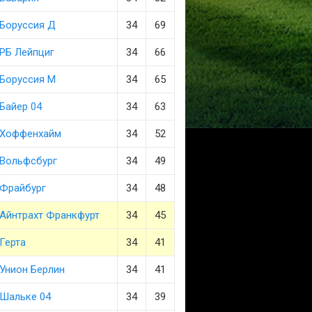
Боруссия Д
34
69
РБ Лейпциг
34
66
Боруссия М
34
65
Байер 04
34
63
Хоффенхайм
34
52
Вольфсбург
34
49
Фрайбург
34
48
Айнтрахт Франкфурт
34
45
Герта
34
41
Унион Берлин
34
41
Шальке 04
34
39