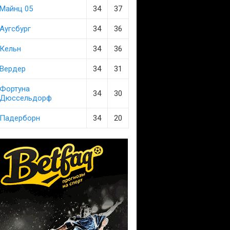
Майнц 05
34
37
Аугсбург
34
36
Кельн
34
36
Вердер
34
31
Фортуна
34
30
Дюссельдорф
Падерборн
34
20