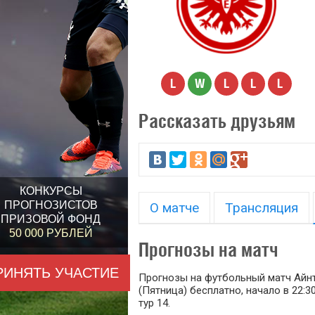
L
W
L
L
L
Рассказать друзьям
КОНКУРСЫ
ПРОГНОЗИСТОВ
О матче
Трансляция
ПРИЗОВОЙ ФОНД
50 000 РУБЛЕЙ
Прогнозы на матч
РИНЯТЬ УЧАСТИЕ
Прогнозы на футбольный матч Айнтр
(Пятница) бесплатно, начало в 22:3
тур 14.