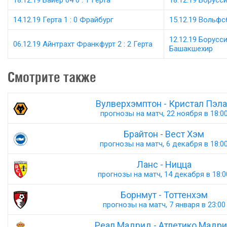
18.12.19 Байер 04 0 : 1 Герта
18.12.19 Борусс
14.12.19 Герта 1 : 0 Фрайбург
15.12.19 Вольфс
12.12.19 Борусси
06.12.19 Айнтрахт Франкфурт 2 : 2 Герта
Башакшехир
Смотрите также
Вулверхэмптон - Кристал Пэл
прогнозы на матч, 22 ноября в 18:0
Брайтон - Вест Хэм
прогнозы на матч, 6 декабря в 18:0
Ланс - Ницца
прогнозы на матч, 14 декабря в 18:0
Борнмут - Тоттенхэм
прогнозы на матч, 7 января в 23:00
Реал Мадрид - Атлетико Мадр