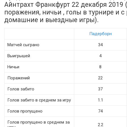
Айнтрахт Франкфурт 22 декабря 2019 
поражения, ничьи , голы в турнире и 
домашние и выездные игры).
Падерборн
Матчей сыграно
34
Выигрышей
4
Ничьи
8
Поражений
22
Голов забито
37
Голов забито в среднем за игру
1.1
Голов пропущено
74
Голов пропущено в среднем за
2.2