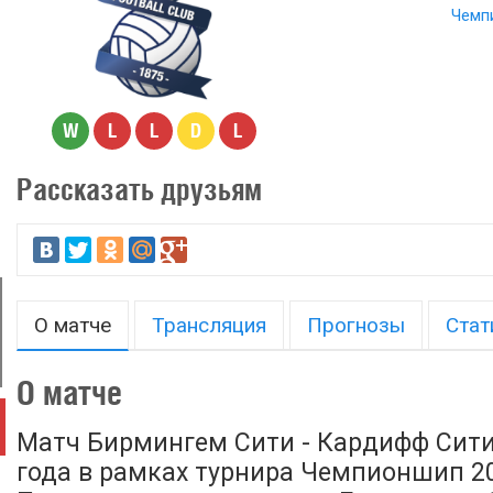
Чемп
W
L
L
D
L
Рассказать друзьям
О матче
Трансляция
Прогнозы
Стат
О матче
Матч Бирмингем Сити - Кардифф Сити
года в рамках турнира Чемпионшип 201