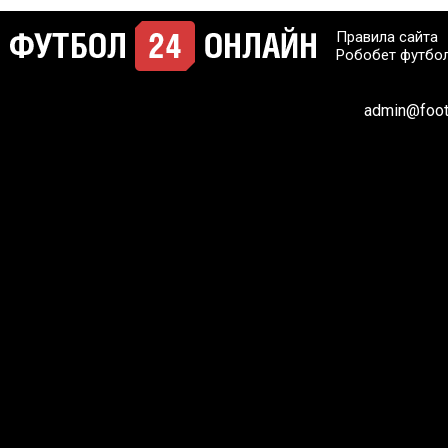
Правила сайта
Робобет футбо
admin@footb