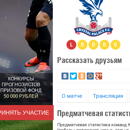
L
D
D
D
D
Рассказать друзьям
КОНКУРСЫ
ПРОГНОЗИСТОВ
ПРИЗОВОЙ ФОНД
О матче
Трансляция
50 000 РУБЛЕЙ
Предматчевая статист
РИНЯТЬ УЧАСТИЕ
Предматчевая статистика команд 