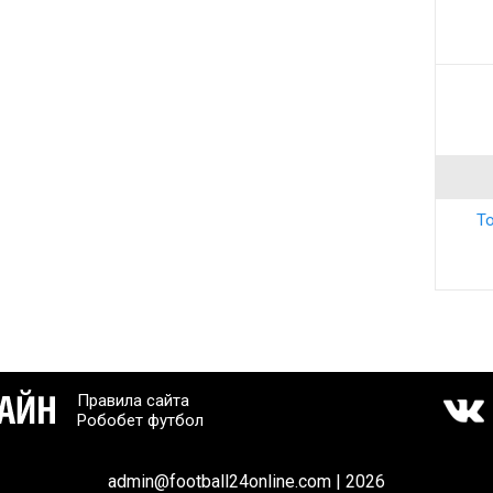
То
Правила сайта
Робобет футбол
admin@football24online.com | 2026