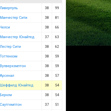
Ливерпуль
38
99
Манчестер Сити
38
81
Челси
38
66
Манчестер Юнайтед
37
63
Лестер Сити
38
62
Тоттенхэм
38
59
Вулверхэмптон
38
59
Арсенал
38
57
Шеффилд Юнайтед
38
54
Бернли
38
54
Саутгемптон
37
51