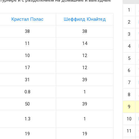
в турнире и с разделением на домашние и выездные
1
Кристал Пэлас
Шеффилд Юнайтед
2
38
38
3
11
14
4
10
12
5
17
12
6
31
39
7
0.8
1
8
50
39
9
1.3
1
10
11
19
19