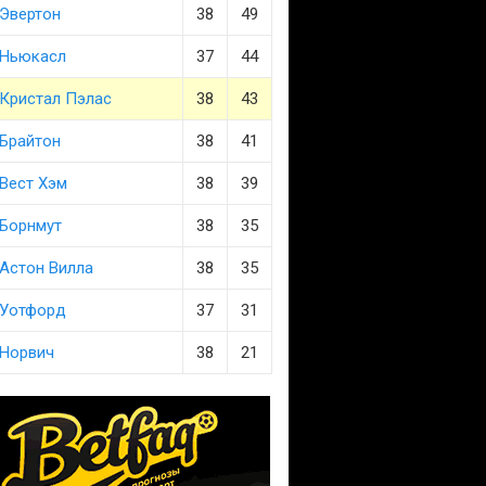
Эвертон
38
49
Ньюкасл
37
44
Кристал Пэлас
38
43
Брайтон
38
41
Вест Хэм
38
39
Борнмут
38
35
Астон Вилла
38
35
Уотфорд
37
31
Норвич
38
21