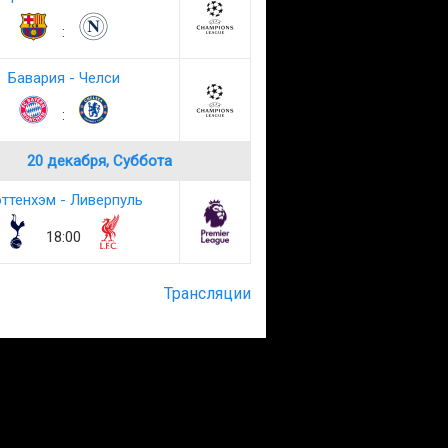
:
Бавария - Челси
:
20 декабря, Суббота
ттенхэм - Ливерпуль
18:00
Трансляции