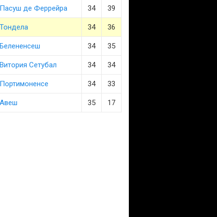
Пасуш де Феррейра
34
39
Тондела
34
36
Белененсеш
34
35
Витория Сетубал
34
34
Портимоненсе
34
33
Авеш
35
17