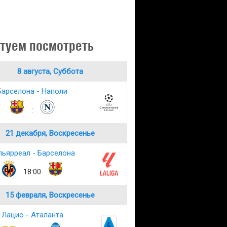
туем посмотреть
8 августа, Суббота
Барселона - Наполи
:
21 декабря, Воскресенье
льярреал - Барселона
18:00
15 февраля, Воскресенье
Лацио - Аталанта