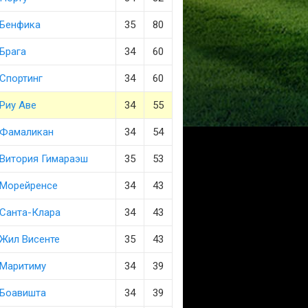
Бенфика
35
80
Брага
34
60
Спортинг
34
60
Риу Аве
34
55
Фамаликан
34
54
Витория Гимараэш
35
53
Морейренсе
34
43
Санта-Клара
34
43
Жил Висенте
35
43
Маритиму
34
39
Боавишта
34
39