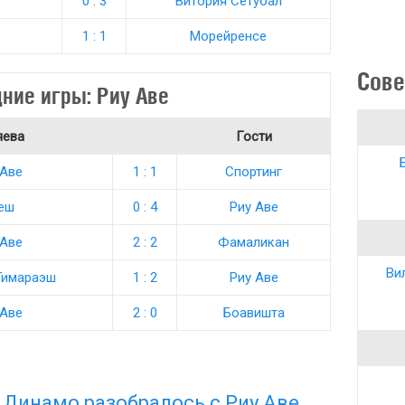
0 : 3
Витория Сетубал
1 : 1
Морейренсе
Сове
ние игры: Риу Аве
яева
Гости
 Аве
1 : 1
Спортинг
еш
0 : 4
Риу Аве
 Аве
2 : 2
Фамаликан
Ви
Гимараэш
1 : 2
Риу Аве
 Аве
2 : 0
Боавишта
 Динамо разобралось с Риу Аве