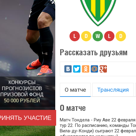
L
D
W
L
D
Рассказать друзьям
КОНКУРСЫ
ПРОГНОЗИСТОВ
О матче
Трансляция
ПРИЗОВОЙ ФОНД
50 000 РУБЛЕЙ
О матче
РИНЯТЬ УЧАСТИЕ
Матч Тондела - Риу Аве 22 февраля
тур 22. По расписанию, команды Тон
Вила-ду-Конди) сыграют 22 февраля