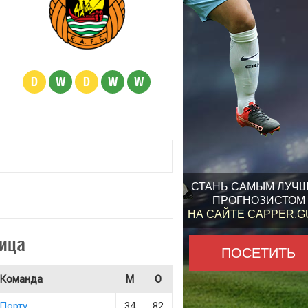
D
W
D
W
W
СТАНЬ САМЫМ ЛУЧ
ПРОГНОЗИСТОМ
НА САЙТЕ CAPPER.
ица
ПОСЕТИТЬ
Команда
М
О
Порту
34
82