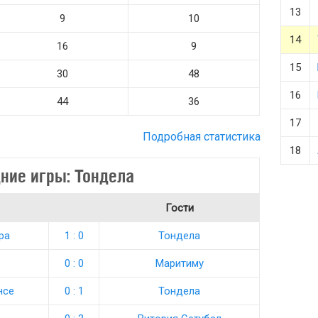
13
9
10
14
16
9
15
30
48
16
44
36
17
Подробная статистика
18
ние игры: Тондела
Гости
ра
1 : 0
Тондела
0 : 0
Маритиму
нсе
0 : 1
Тондела