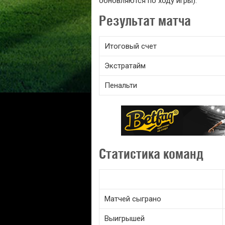
обновляются по ходу игры).
Результат матча
Итоговый счет
Экстратайм
Пенальти
Статистика команд
Матчей сыграно
Выигрышей