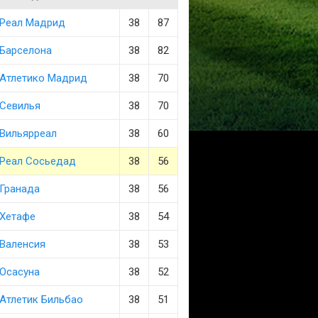
Реал Мадрид
38
87
Барселона
38
82
Атлетико Мадрид
38
70
Севилья
38
70
Вильярреал
38
60
Реал Сосьедад
38
56
Гранада
38
56
Хетафе
38
54
Валенсия
38
53
Осасуна
38
52
Атлетик Бильбао
38
51