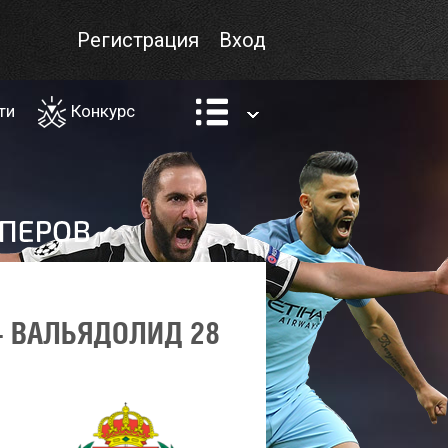
Регистрация
Вход
ти
Конкурс
- ВАЛЬЯДОЛИД 28