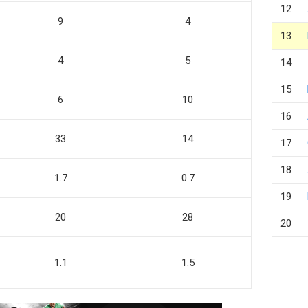
12
9
4
13
4
5
14
15
6
10
16
33
14
17
18
1.7
0.7
19
20
28
20
1.1
1.5