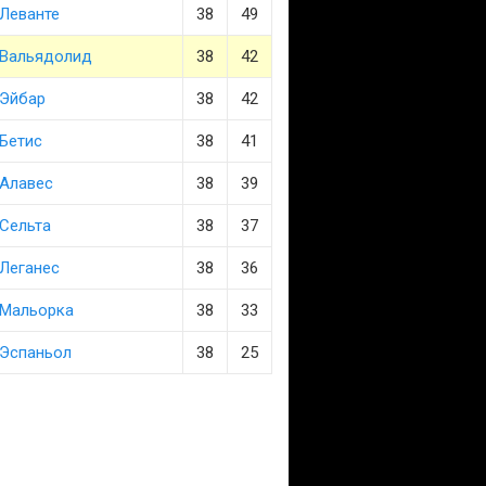
Леванте
38
49
Вальядолид
38
42
Эйбар
38
42
Бетис
38
41
Алавес
38
39
Сельта
38
37
Леганес
38
36
Мальорка
38
33
Эспаньол
38
25