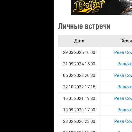
Личные встречи
Дата
Хозя
29.03.2025 16:00
Реал Со
21.09.2024 15:00
Валья
05.02.2023 20:30
Реал Со
22.10.2022 17:15
Валья
16.05.2021 19:30
Реал Со
13.09.2020 17:00
Валья
28.02.2020 23:00
Реал Со