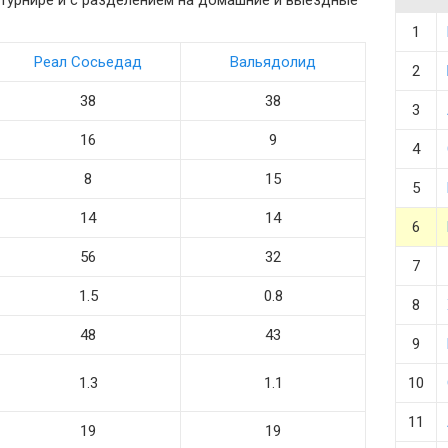
в турнире и с разделением на домашние и выездные
1
Реал Сосьедад
Вальядолид
2
38
38
3
16
9
4
8
15
5
14
14
6
56
32
7
1.5
0.8
8
48
43
9
1.3
1.1
10
11
19
19