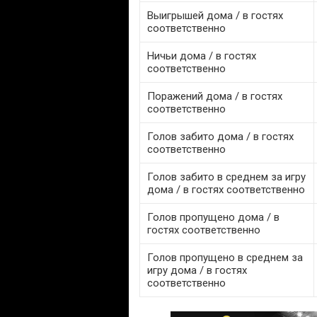
Выигрышей дома / в гостях
соответственно
Ничьи дома / в гостях
соответственно
Поражений дома / в гостях
соответственно
Голов забито дома / в гостях
соответственно
Голов забито в среднем за игру
дома / в гостях соответственно
Голов пропущено дома / в
гостях соответственно
Голов пропущено в среднем за
игру дома / в гостях
соответственно