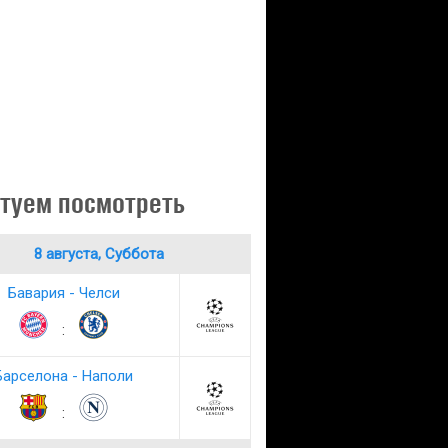
туем посмотреть
8 августа, Суббота
Бавария - Челси
:
Барселона - Наполи
: