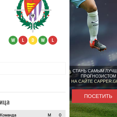
W
L
D
W
L
СТАНЬ САМЫМ ЛУЧ
ПРОГНОЗИСТОМ
НА САЙТЕ CAPPER.
ПОСЕТИТЬ
ица
Команда
М
О