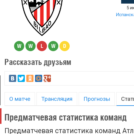
5 и
Испанска
W
W
L
W
D
Рассказать друзьям
О матче
Трансляция
Прогнозы
Стат
Предматчевая статистика команд
Предматчевая статистика команд Атл