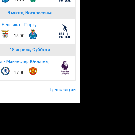
8 марта, Воскресенье
Бенфика - Порту
18:00
18 апреля, Суббота
и - Манчестер Юнайтед
17:00
Трансляции