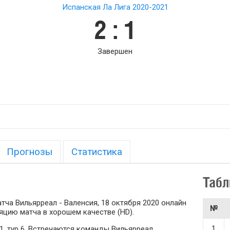
Испанская Ла Лига 2020-2021
2 : 1
Завершен
Прогнозы
Статистика
Табл
ча Вильярреал - Валенсия, 18 октября 2020 онлайн
№
яцию матча в хорошем качестве (HD).
1
1, тур 6. Встречаются команды Вильярреал