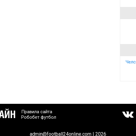
Челс
Правила сайта
Робобет футбол
admin@football24online.com | 2026