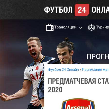
Трансляции
Турни
Футбол 24 Онлайн
Расписание ма
ПРЕДМАТЧЕВАЯ СТА
2020