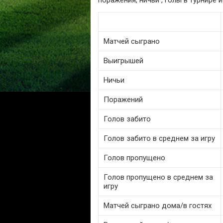
поражения, ничьи , голы в турнире
Матчей сыграно
Выигрышей
Ничьи
Поражений
Голов забито
Голов забито в среднем за игру
Голов пропущено
Голов пропущено в среднем за
игру
Матчей сыграно дома/в гостях