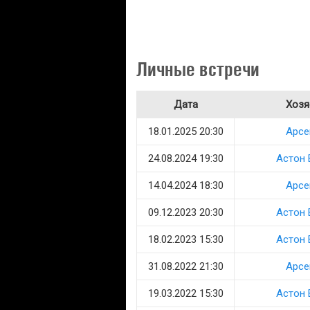
Личные встречи
Дата
Хозя
18.01.2025 20:30
Арсе
24.08.2024 19:30
Астон 
14.04.2024 18:30
Арсе
09.12.2023 20:30
Астон 
18.02.2023 15:30
Астон 
31.08.2022 21:30
Арсе
19.03.2022 15:30
Астон 