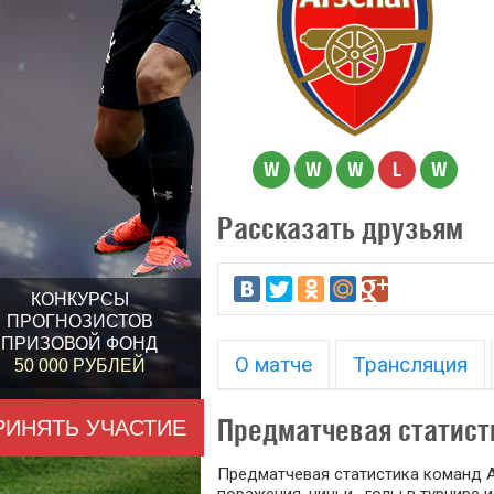
W
W
W
L
W
Рассказать друзьям
КОНКУРСЫ
ПРОГНОЗИСТОВ
ПРИЗОВОЙ ФОНД
О матче
Трансляция
50 000 РУБЛЕЙ
Предматчевая статист
РИНЯТЬ УЧАСТИЕ
Предматчевая статистика команд А