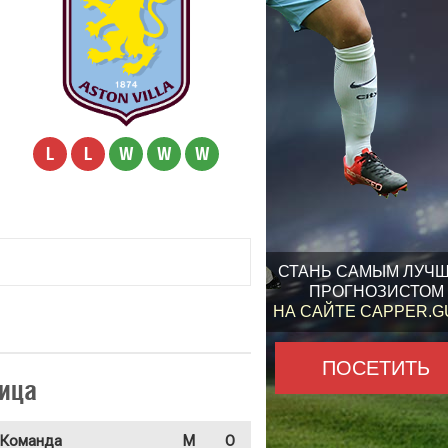
L
L
W
W
W
СТАНЬ САМЫМ ЛУЧ
ПРОГНОЗИСТОМ
НА САЙТЕ CAPPER.
ПОСЕТИТЬ
ица
Команда
М
О