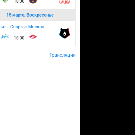
18:00
15 марта, Воскресенье
нит - Спартак Москва
18:00
Трансляции