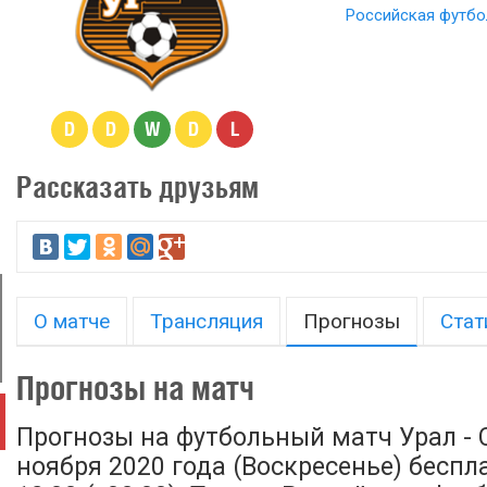
Российская футбо
D
D
W
D
L
Рассказать друзьям
О матче
Трансляция
Прогнозы
Стат
Прогнозы на матч
Прогнозы на футбольный матч Урал - 
ноября 2020 года (Воскресенье) беспла