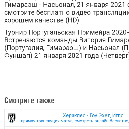
Гимараэш - Насьонал, 21 января 2021 
смотрите бесплатно видео трансляци
хорошем качестве (HD).
Турнир Португальская Примейра 2020-2
Встречаются команды Витория Гима
(Португалия, Гимараэш) и Насьонал (П
Фуншап) 21 января 2021 года (Четверг)
Смотрите также
Хераклес - Гоу Эхед Иглс
прямая трансляция матча, смотреть онлайн беспатно,