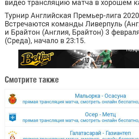
видео трансляцию матча в хорошем ка
Турнир Английская Премьер-лига 2020-
Встречаются команды Ливерпуль (Анг
и Брайтон (Англия, Брайтон) 3 феврал
(Среда), начало в 23:15.
Смотрите также
Мальорка - Осасуна
прямая трансляция матча, смотреть онлайн беспатно,
Осер - Метц
прямая трансляция матча, смотреть онлайн беспатно,
Галатасарай - Газиантеп