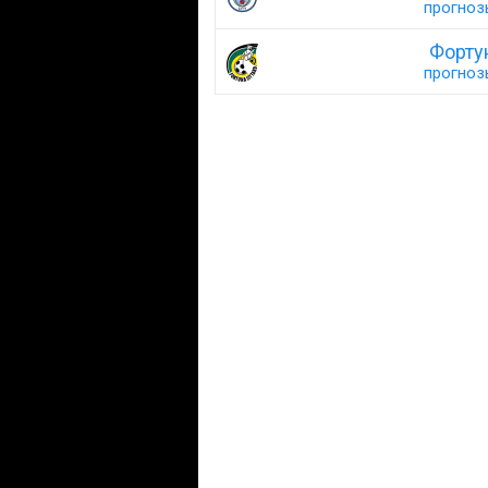
прогнозы
Фортун
прогнозы