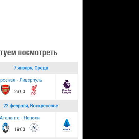
туем посмотреть
7 января, Среда
рсенал - Ливерпуль
23:00
22 февраля, Воскресенье
Аталанта - Наполи
18:00