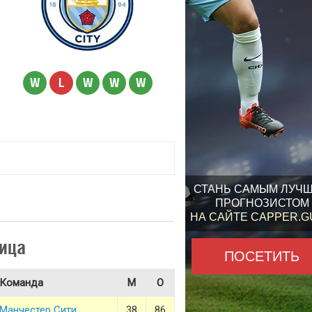
W
L
W
W
W
СТАНЬ САМЫМ ЛУЧ
ПРОГНОЗИСТОМ
НА САЙТЕ CAPPER.
ица
ПОСЕТИТЬ
Команда
М
О
Манчестер Сити
38
86