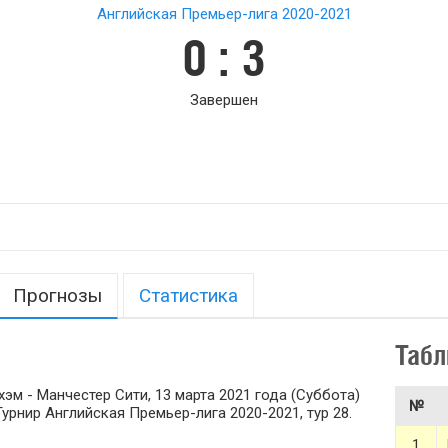
Английская Премьер-лига 2020-2021
0 : 3
Завершен
Прогнозы
Статистика
Табл
м - Манчестер Сити, 13 марта 2021 года (Суббота)
№
 Турнир Английская Премьер-лига 2020-2021, тур 28.
1