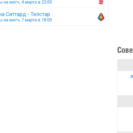
 на матч, 4 марта в 23:00
а Ситтард - Телстар
 на матч, 7 марта в 18:00
Сове
А