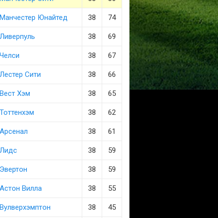
Манчестер Юнайтед
38
74
Ливерпуль
38
69
Челси
38
67
Лестер Сити
38
66
Вест Хэм
38
65
Тоттенхэм
38
62
Арсенал
38
61
Лидс
38
59
Эвертон
38
59
Астон Вилла
38
55
Вулверхэмптон
38
45