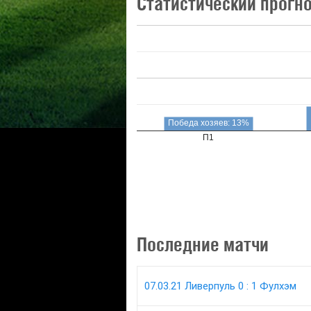
Статистический прогн
Победа хозяев: 13%
П1
Последние матчи
07.03.21 Ливерпуль 0 : 1 Фулхэм