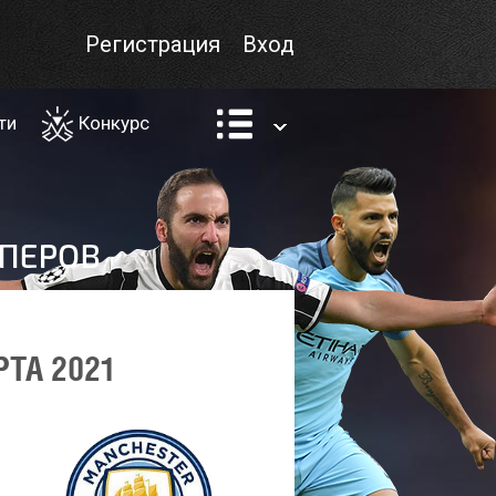
Регистрация
Вход
ти
Конкурс
РТА 2021