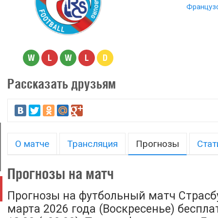
Французс
W
L
W
L
D
Рассказать друзьям
О матче
Трансляция
Прогнозы
Стат
Прогнозы на матч
Прогнозы на футбольный матч Страсбур
марта 2026 года (Воскресенье) беспла