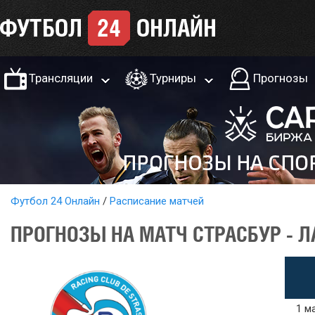
Трансляции
Турниры
Прогнозы
Футбол 24 Онлайн
Расписание матчей
ПРОГНОЗЫ НА МАТЧ СТРАСБУР - Л
1 м