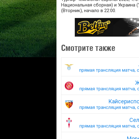
Национальная сборная) и Украина (
(Вторник), начало в 22:00.
Смотрите также
прямая трансляция матча, с
Ж
прямая трансляция матча, с
Кайсериспо
прямая трансляция матча, с
Сел
прямая трансляция матча, с
Море