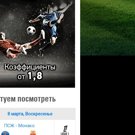
туем посмотреть
8 марта, Воскресенье
ПСЖ - Монако