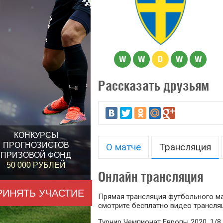
W
W
D
W
W
Рассказать друзьям
КОНКУРСЫ
ПРОГНОЗИСТОВ
О матче
Трансляция
ПРИЗОВОЙ ФОНД
50 000 РУБЛЕЙ
Онлайн трансляция
РИНЯТЬ УЧАСТИЕ
Прямая трансляция футбольного мат
смотрите бесплатно видео трансляц
Турнир Чемпионат Европы 2020, 1/