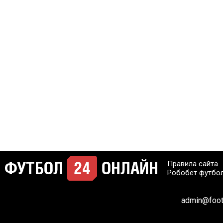
Правила сайта
Робобет футбо
admin@footb