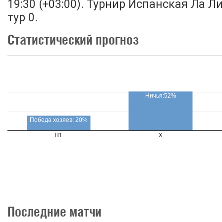
19:30 (+03:00). Турнир Испанская Ла Ли
тур 0.
Статистический прогноз
Ничья:52%
Победа хозяев: 20%
П1
X
Последние матчи