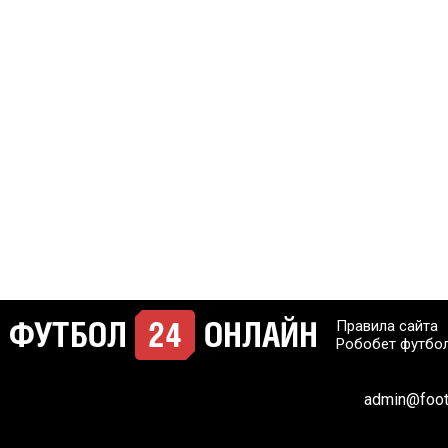
Правила сайта
Робобет футбо
admin@footb