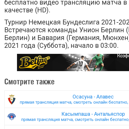
бесплатно видео трансляцию матча в
качестве (HD).
Турнир Немецкая Бундеслига 2021-2022
Встречаются команды Унион Берлин (
Берлин) и Бавария (Германия, Мюнхен
2021 года (Суббота), начало в 03:00.
Смотрите также
Осасуна - Алавес
прямая трансляция матча, смотреть онлайн беспатно, 
Касымпаша - Антальяспор
прямая трансляция матча, смотреть онлайн беспатно,