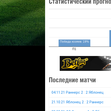
Статистический прогн
Победа хозяев: 19%
П1
Последние матчи
04.11.21 Раннерс 2 : 2 Яблонец
21.10.21 Яблонец 2 : 2 Раннерс