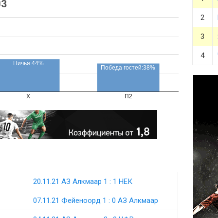
оз
2
3
4
Ничья:44%
Победа гостей:38%
X
П2
20.11.21 АЗ Алкмаар 1 : 1 НЕК
07.11.21 Фейеноорд 1 : 0 АЗ Алкмаар