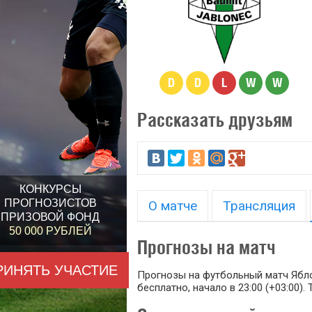
D
D
L
W
W
Рассказать друзьям
КОНКУРСЫ
ПРОГНОЗИСТОВ
О матче
Трансляция
ПРИЗОВОЙ ФОНД
50 000 РУБЛЕЙ
Прогнозы на матч
РИНЯТЬ УЧАСТИЕ
Прогнозы на футбольный матч Яблон
бесплатно, начало в 23:00 (+03:00).