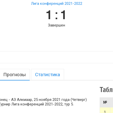
Лига конференций 2021-2022
1 : 1
Завершен
Прогнозы
Статистика
Табл
ец - АЗ Алкмаар, 25 ноября 2021 года (Четверг)
№
 Турнир Лига конференций 2021-2022, тур 5.
1