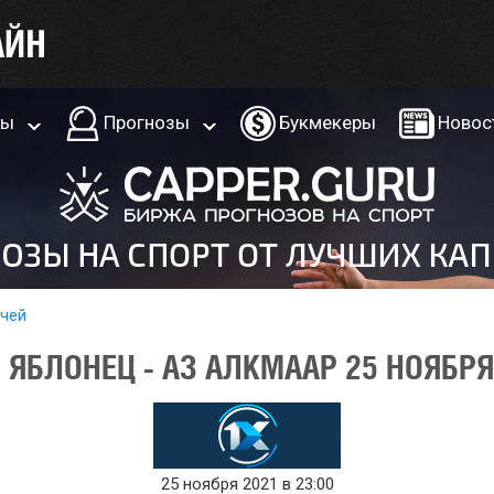
ры
Прогнозы
Букмекеры
Новос
тчей
ЯБЛОНЕЦ - АЗ АЛКМААР 25 НОЯБРЯ
25 ноября 2021 в 23:00