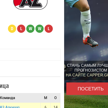
D
L
W
W
L
СТАНЬ САМЫМ ЛУЧ
ПРОГНОЗИСТОМ
НА САЙТЕ CAPPER.
ица
ПОСЕТИТЬ
Команда
М
О
АЗ Алкмаар
6
14