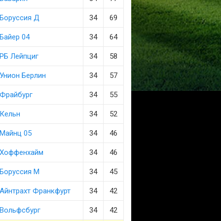
Боруссия Д
34
69
Байер 04
34
64
РБ Лейпциг
34
58
Унион Берлин
34
57
Фрайбург
34
55
Кельн
34
52
Майнц 05
34
46
Хоффенхайм
34
46
Боруссия М
34
45
Айнтрахт Франкфурт
34
42
Вольфсбург
34
42