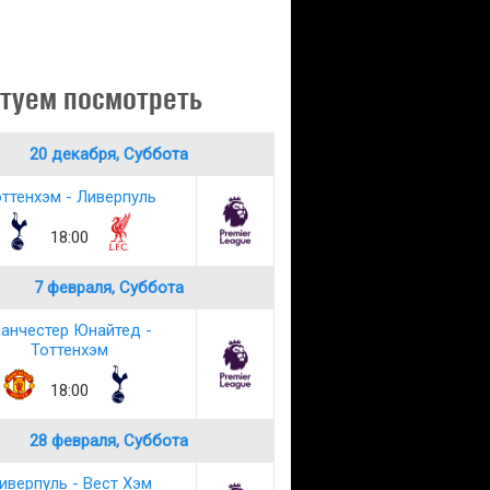
туем посмотреть
20 декабря, Суббота
ттенхэм - Ливерпуль
18:00
7 февраля, Суббота
анчестер Юнайтед -
Тоттенхэм
18:00
28 февраля, Суббота
иверпуль - Вест Хэм