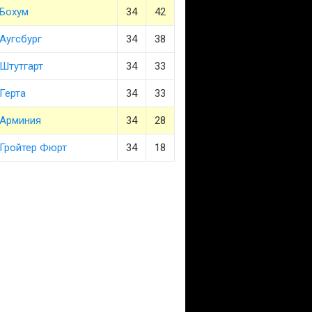
Бохум
34
42
Аугсбург
34
38
Штутгарт
34
33
Герта
34
33
Арминия
34
28
Гройтер Фюрт
34
18