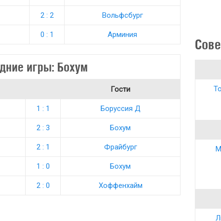
2 : 2
Вольфсбург
0 : 1
Арминия
Сове
дние игры: Бохум
То
Гости
1 : 1
Боруссия Д
2 : 3
Бохум
2 : 1
Фрайбург
М
1 : 0
Бохум
2 : 0
Хоффенхайм
Л