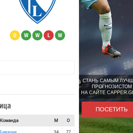
D
W
W
L
W
СТАНЬ САМЫМ ЛУЧ
ПРОГНОЗИСТОМ
НА САЙТЕ CAPPER.
ица
ПОСЕТИТЬ
Команда
М
О
Бавария
34
77