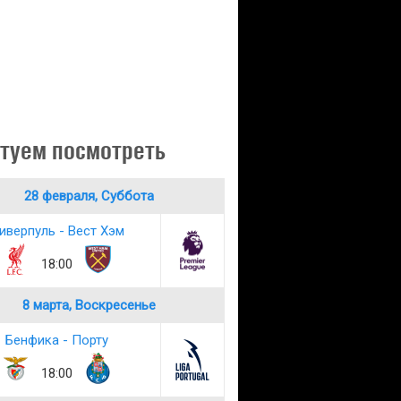
туем посмотреть
28 февраля, Суббота
иверпуль - Вест Хэм
18:00
8 марта, Воскресенье
Бенфика - Порту
18:00