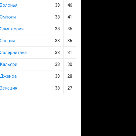
Болонья
38
46
Эмполи
38
41
Сампдория
38
36
Специя
38
36
Салернитана
38
31
Кальяри
38
30
Дженоа
38
28
Венеция
38
27