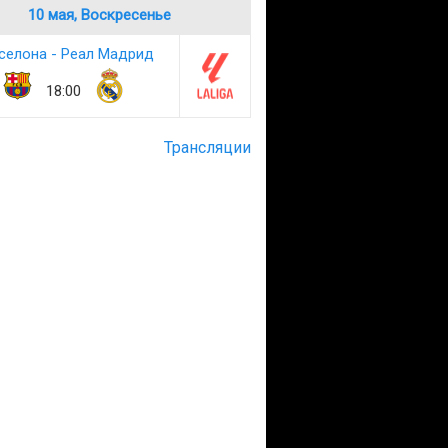
10 мая, Воскресенье
селона - Реал Мадрид
18:00
Трансляции