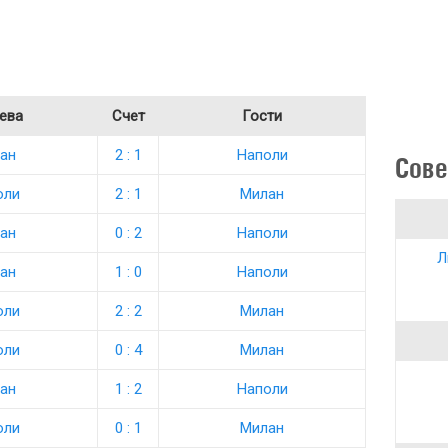
ева
Счет
Гости
ан
2 : 1
Наполи
Сове
оли
2 : 1
Милан
ан
0 : 2
Наполи
Л
ан
1 : 0
Наполи
оли
2 : 2
Милан
оли
0 : 4
Милан
ан
1 : 2
Наполи
оли
0 : 1
Милан