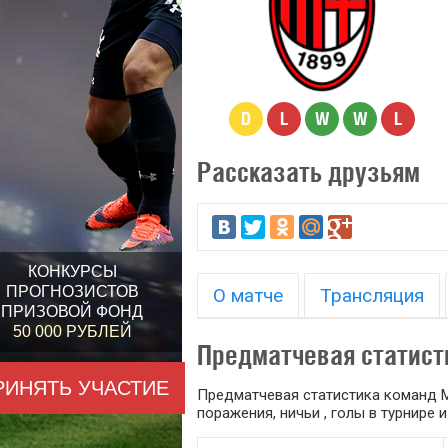
D
L
W
W
L
Рассказать друзьям
КОНКУРСЫ
ПРОГНОЗИСТОВ
О матче
Трансляция
ПРИЗОВОЙ ФОНД
50 000 РУБЛЕЙ
Предматчевая статист
РИНЯТЬ УЧАСТИЕ
Предматчевая статистика команд М
поражения, ничьи , голы в турнире