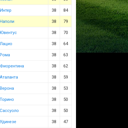
Интер
38
84
Наполи
38
79
Ювентус
38
70
Лацио
38
64
Рома
38
63
Фиорентина
38
62
Аталанта
38
59
Верона
38
53
Торино
38
50
Сассуоло
38
50
Удинезе
38
47