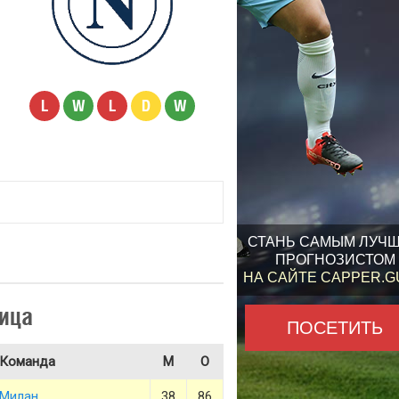
L
W
L
D
W
СТАНЬ САМЫМ ЛУЧ
ПРОГНОЗИСТОМ
НА САЙТЕ CAPPER.
ица
ПОСЕТИТЬ
Команда
М
О
Милан
38
86