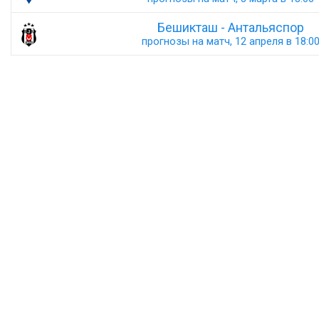
Бешикташ - Антальяспор
прогнозы на матч, 12 апреля в 18:0