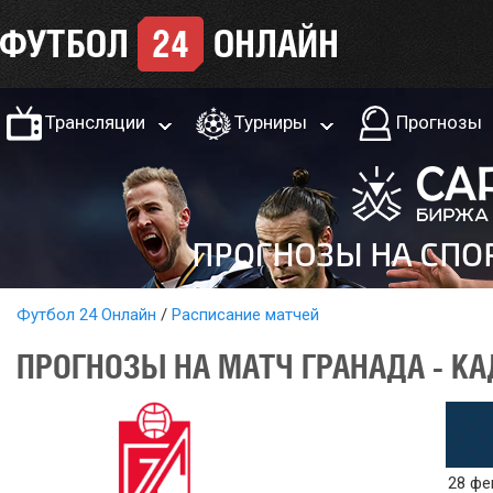
Трансляции
Турниры
Прогнозы
Футбол 24 Онлайн
Расписание матчей
ПРОГНОЗЫ НА МАТЧ ГРАНАДА - КА
28 фе