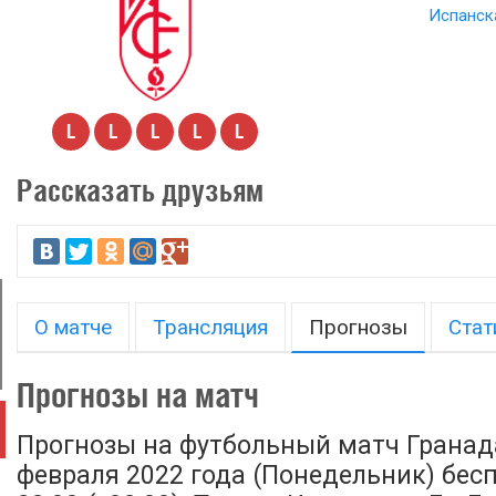
Испанска
L
L
L
L
L
Рассказать друзьям
О матче
Трансляция
Прогнозы
Стат
Прогнозы на матч
Прогнозы на футбольный матч Гранада
февраля 2022 года (Понедельник) бесп