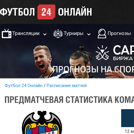
Трансляции
Турниры
Прогнозы
Футбол 24 Онлайн
Расписание матчей
ПРЕДМАТЧЕВАЯ СТАТИСТИКА КОМА
12 м