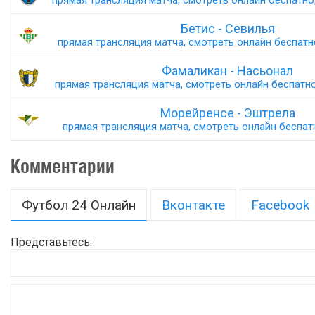
прямая трансляция матча, смотреть онлайн беспатно,
Бетис - Севилья
прямая трансляция матча, смотреть онлайн беспатно,
Фамаликан - Насьонал
прямая трансляция матча, смотреть онлайн беспатно,
Морейренсе - Эштрела
прямая трансляция матча, смотреть онлайн беспатн
Комментарии
Футбол 24 Онлайн
Вконтакте
Facebook
Представьтесь: