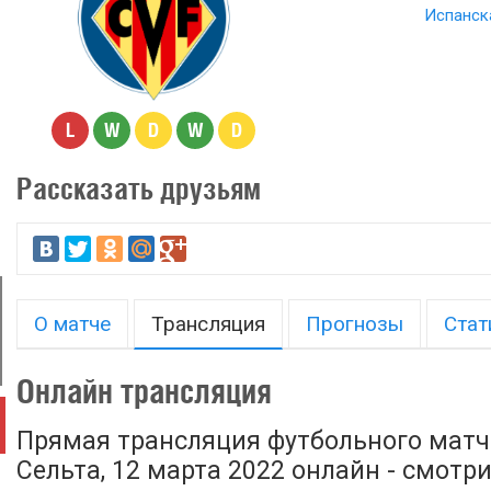
Испанска
L
W
D
W
D
Рассказать друзьям
О матче
Трансляция
Прогнозы
Стат
Онлайн трансляция
Прямая трансляция футбольного матч
Сельта, 12 марта 2022 онлайн - смотр