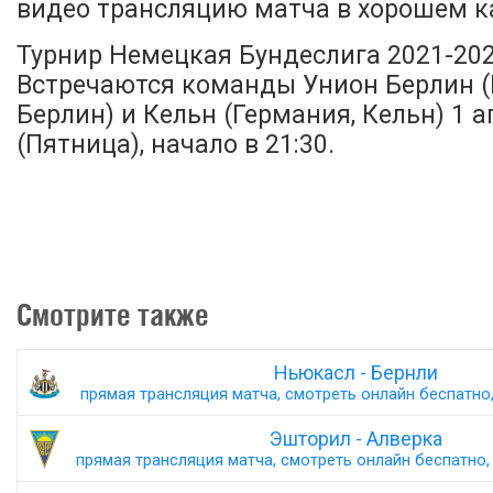
видео трансляцию матча в хорошем ка
Турнир Немецкая Бундеслига 2021-2022
Встречаются команды Унион Берлин (
Берлин) и Кельн (Германия, Кельн) 1 а
(Пятница), начало в 21:30.
Смотрите также
Ньюкасл - Бернли
прямая трансляция матча, смотреть онлайн беспатно,
Эшторил - Алверка
прямая трансляция матча, смотреть онлайн беспатно, 