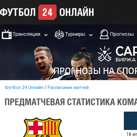
Трансляции
Турниры
Прогнозы
Футбол 24 Онлайн
Расписание матчей
ПРЕДМАТЧЕВАЯ СТАТИСТИКА КОМА
18 ап