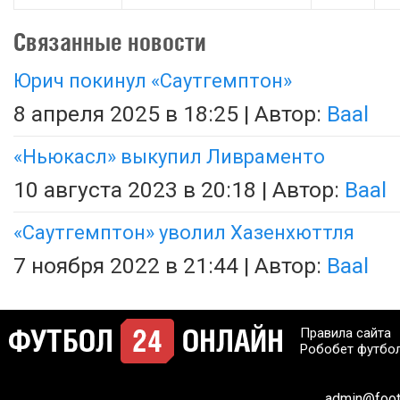
Связанные новости
Юрич покинул «Саутгемптон»
8 апреля 2025 в 18:25 | Автор:
Baal
«Ньюкасл» выкупил Ливраменто
10 августа 2023 в 20:18 | Автор:
Baal
«Саутгемптон» уволил Хазенхюттля
7 ноября 2022 в 21:44 | Автор:
Baal
Правила сайта
Робобет футбо
admin@footb