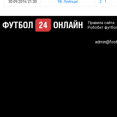
30.09.2016 21:30
РБ Лейпциг
2 : 1
Правила сайта
Робобет футбо
admin@footb