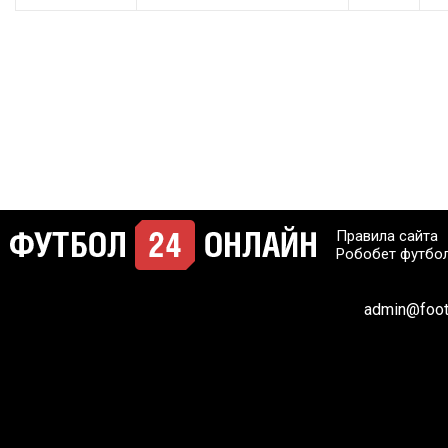
Правила сайта
Робобет футбо
admin@footb