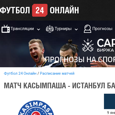
Трансляции
Турниры
Прогнозы
Футбол 24 Онлайн
Расписание матчей
МАТЧ КАСЫМПАША - ИСТАНБУЛ БА
9 ян