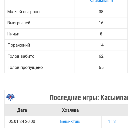
Касымпаша
Матчей сыграно
38
Выигрышей
16
Ничьи
8
Поражений
14
Голов забито
62
Голов пропущено
65
Последние игры: Касымп
Дата
Хозяева
05.01.24 20:00
Бешикташ
1 : 3