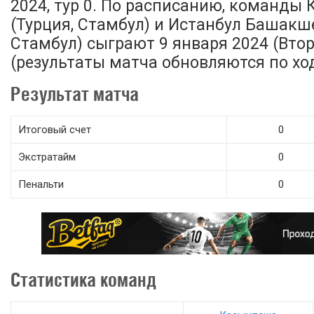
2024, тур 0. По расписанию, команд
(Турция, Стамбул) и Истанбул Башакше
Стамбул) сыграют 9 января 2024 (Вторн
(результаты матча обновляются по ход
Результат матча
Итоговый счет
0
Экстратайм
0
Пенальти
0
Статистика команд