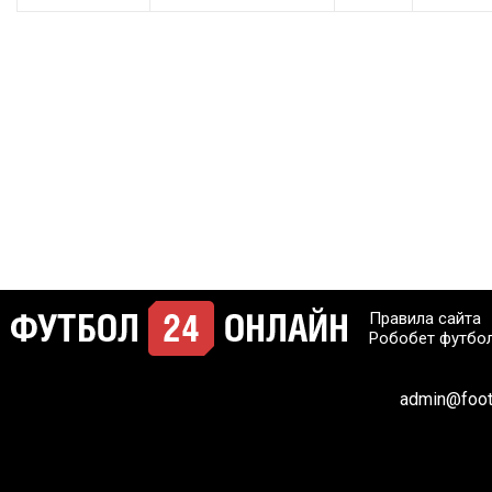
Правила сайта
Робобет футбо
admin@footb