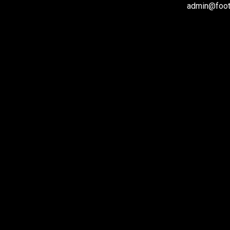
admin@footb