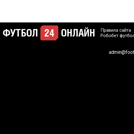
Правила сайта
Робобет футбо
admin@footb