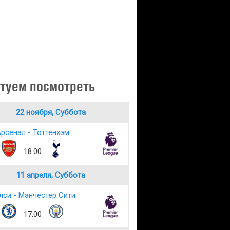
туем посмотреть
22 ноября, Суббота
рсенал - Тоттенхэм
18:00
11 апреля, Суббота
лси - Манчестер Сити
17:00