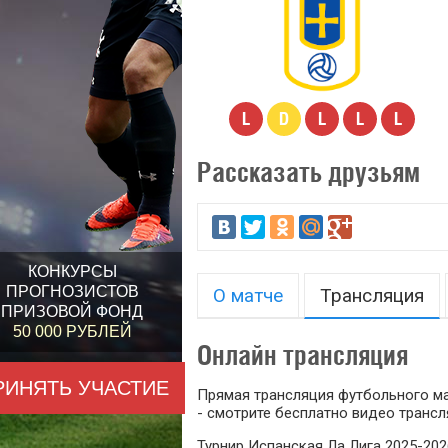
L
D
L
L
L
Рассказать друзьям
КОНКУРСЫ
ПРОГНОЗИСТОВ
О матче
Трансляция
ПРИЗОВОЙ ФОНД
50 000 РУБЛЕЙ
Онлайн трансляция
РИНЯТЬ УЧАСТИЕ
Прямая трансляция футбольного мат
- смотрите бесплатно видео трансл
Турнир Испанская Ла Лига 2025-202