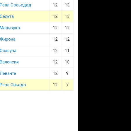
Реал Сосьедад
12
13
Сельта
12
13
Мальорка
12
12
Жирона
12
12
Осасуна
12
11
Валенсия
12
10
Леванте
12
9
Реал Овьедо
12
7