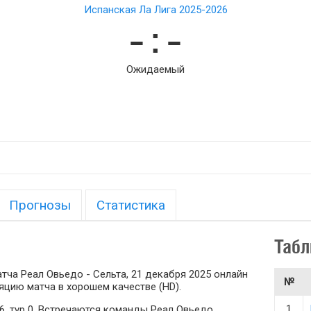
Испанская Ла Лига 2025-2026
– : –
Ожидаемый
Прогнозы
Статистика
Табл
ча Реал Овьедо - Сельта, 21 декабря 2025 онлайн
№
яцию матча в хорошем качестве (HD).
1
6, тур 0. Встречаются команды Реал Овьедо