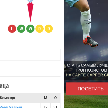
L
W
W
D
D
СТАНЬ САМЫМ ЛУЧ
ПРОГНОЗИСТОМ
НА САЙТЕ CAPPER.
ица
ПОСЕТИТЬ
Команда
М
О
Реал Мадрид
12
31