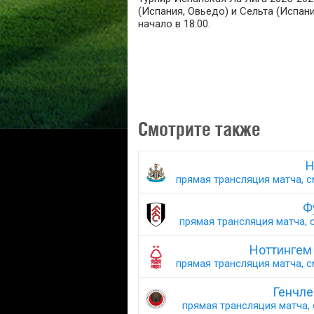
(Испания, Овьедо) и Сельта (Испани
начало в 18:00.
Смотрите также
Н
прямая трансляция матча, с
Ф
прямая трансляция матча, с
Ноттингем
прямая трансляция матча, с
Генчле
прямая трансляция матча, 