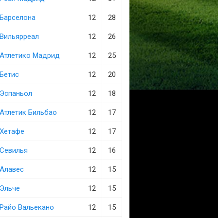
Барселона
12
28
Вильярреал
12
26
Атлетико Мадрид
12
25
Бетис
12
20
Эспаньол
12
18
Атлетик Бильбао
12
17
Хетафе
12
17
Севилья
12
16
Алавес
12
15
Эльче
12
15
Райо Вальекано
12
15