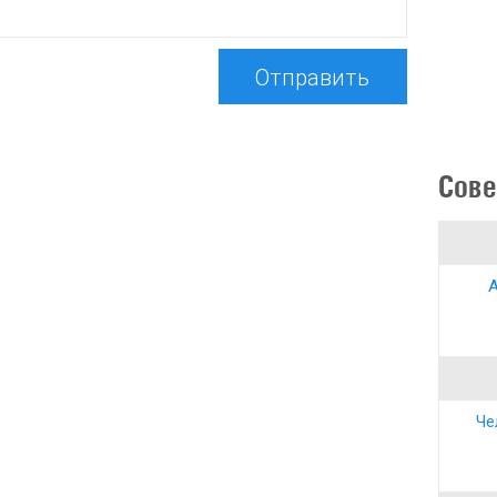
Отправить
Сове
А
Че