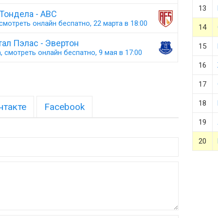
13
Тондела - АВС
смотреть онлайн беспатно, 22 марта в 18:00
14
ал Пэлас - Эвертон
15
 смотреть онлайн беспатно, 9 мая в 17:00
16
17
18
нтакте
Facebook
19
20