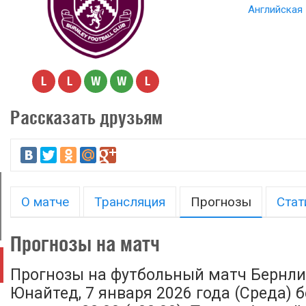
Английская 
L
L
W
W
L
Рассказать друзьям
О матче
Трансляция
Прогнозы
Стат
Прогнозы на матч
Прогнозы на футбольный матч Бернли
Юнайтед, 7 января 2026 года (Среда) б