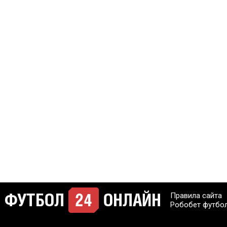
Правила сайта
Робобет футбо