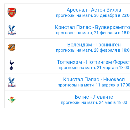
Арсенал - Астон Вилла
прогнозы на матч, 30 декабря в 23:0
Кристал Пэлас - Вулверхэмпт
прогнозы на матч, 21 февраля в 18:0
Волендам - Гронинген
прогнозы на матч, 28 февраля в 18:0
Тоттенхэм - Ноттингем Форес
прогнозы на матч, 21 марта в 18:00
Кристал Пэлас - Ньюкасл
прогнозы на матч, 11 апреля в 17:0
Бетис - Леванте
прогнозы на матч, 24 мая в 18:00