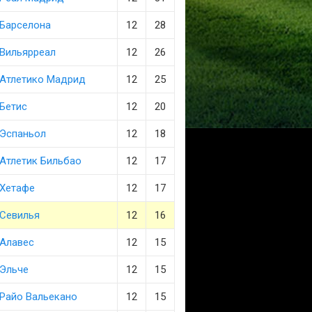
Барселона
12
28
Вильярреал
12
26
Атлетико Мадрид
12
25
Бетис
12
20
Эспаньол
12
18
Атлетик Бильбао
12
17
Хетафе
12
17
Севилья
12
16
Алавес
12
15
Эльче
12
15
Райо Вальекано
12
15