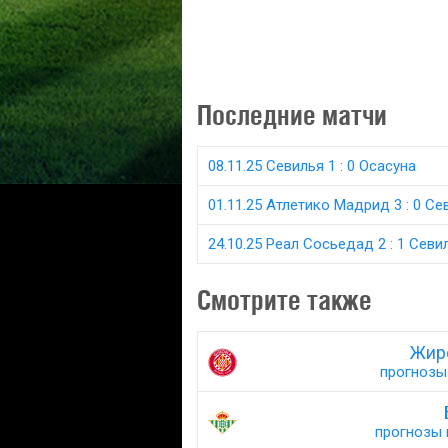
Последние матчи
08.11.25 Севилья 1 : 0 Осасуна
01.11.25 Атлетико Мадрид 3 : 0 Се
24.10.25 Реал Сосьедад 2 : 1 Севи
Смотрите также
Жир
прогнозы 
прогнозы н