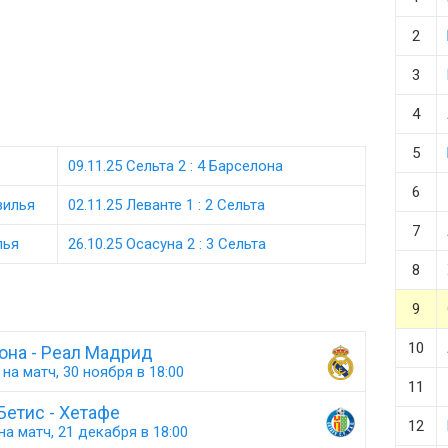
2
3
4
5
09.11.25 Сельта 2 : 4 Барселона
6
вилья
02.11.25 Леванте 1 : 2 Сельта
7
лья
26.10.25 Осасуна 2 : 3 Сельта
8
9
10
она - Реал Мадрид
на матч, 30 ноября в 18:00
11
Бетис - Хетафе
12
а матч, 21 декабря в 18:00