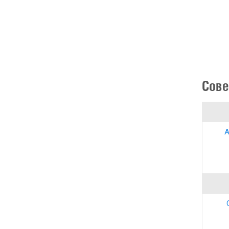
Сове
А