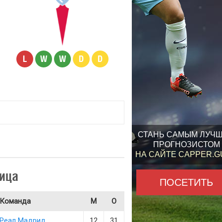
L
W
W
D
D
СТАНЬ САМЫМ ЛУЧ
ПРОГНОЗИСТОМ
НА САЙТЕ CAPPER.
ица
ПОСЕТИТЬ
Команда
М
О
Реал Мадрид
12
31