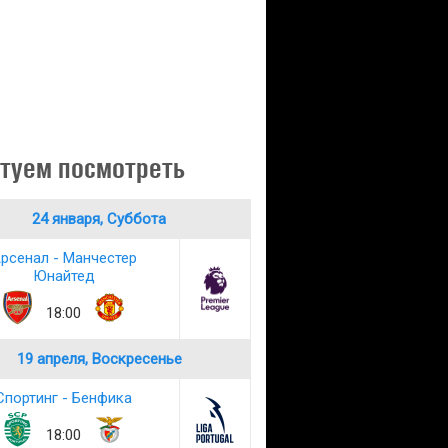
туем посмотреть
24 января, Суббота
рсенал - Манчестер
Юнайтед
18:00
19 апреля, Воскресенье
Спортинг - Бенфика
18:00