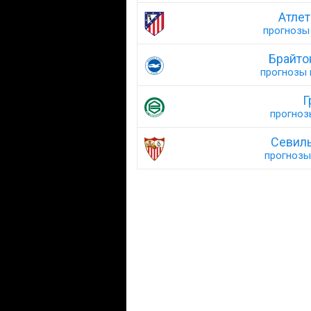
Атлет
прогнозы 
Брайто
прогнозы н
Г
прогнозы
Севиль
прогнозы 