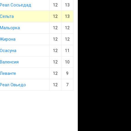
Реал Сосьедад
12
13
Сельта
12
13
Мальорка
12
12
Жирона
12
12
Осасуна
12
11
Валенсия
12
10
Леванте
12
9
Реал Овьедо
12
7