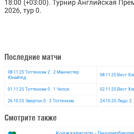
18:00 (+03:00). Турнир Английская Пре
2026, тур 0.
Последние матчи
08.11.25 Тоттенхэм 2 : 2 Манчестер
08.11.25 Вест Хэ
Юнайтед
01.11.25 Тоттенхэм 0 : 1 Челси
02.11.25 Вест Хэ
26.10.25 Эвертон 0 : 3 Тоттенхэм
24.10.25 Лидс 2 
Смотрите также
Коджаэлиспор - Генчлербирли