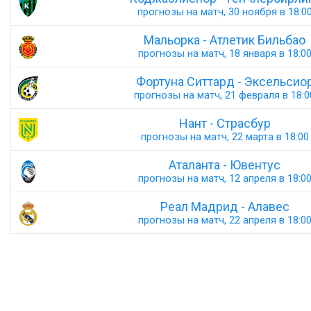
прогнозы на матч, 30 ноября в 18:0
Мальорка - Атлетик Бильбао
прогнозы на матч, 18 января в 18:0
Фортуна Ситтард - Эксельсио
прогнозы на матч, 21 февраля в 18:0
Нант - Страсбур
прогнозы на матч, 22 марта в 18:00
Аталанта - Ювентус
прогнозы на матч, 12 апреля в 18:0
Реал Мадрид - Алавес
прогнозы на матч, 22 апреля в 18:0