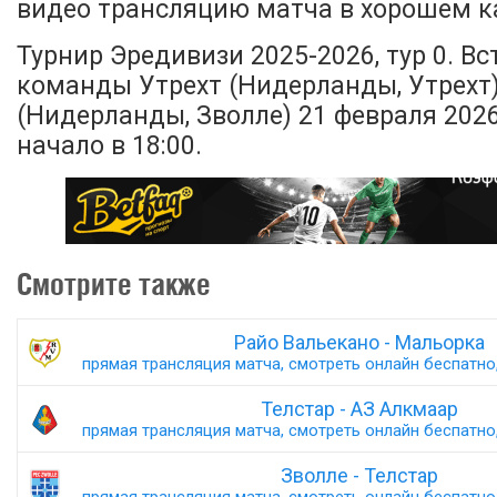
видео трансляцию матча в хорошем ка
Турнир Эредивизи 2025-2026, тур 0. В
команды Утрехт (Нидерланды, Утрехт)
(Нидерланды, Зволле) 21 февраля 2026
начало в 18:00.
Смотрите также
Райо Вальекано - Мальорка
прямая трансляция матча, смотреть онлайн беспатно,
Телстар - АЗ Алкмаар
прямая трансляция матча, смотреть онлайн беспатно,
Зволле - Телстар