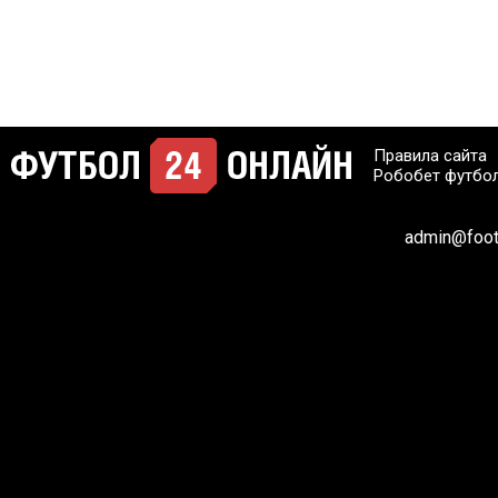
Правила сайта
Робобет футбо
admin@footb