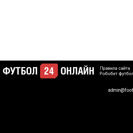
Правила сайта
Робобет футбо
admin@footb