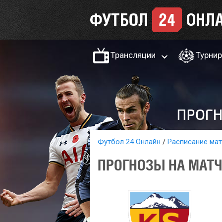
Трансляции
Турни
Футбол 24 Онлайн
Расписание ма
ПРОГНОЗЫ НА МАТЧ