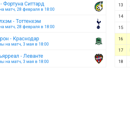
- Фортуна Ситтард
13
а матч, 28 февраля в 18:00
14
лхэм - Тоттенхэм
а матч, 28 февраля в 18:00
15
рон - Краснодар
16
ы на матч, 3 мая в 18:00
17
ьярреал - Леванте
ы на матч, 3 мая в 18:00
18