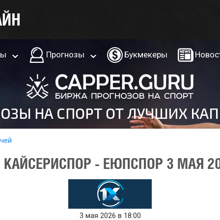
ры
Прогнозы
Букмекеры
Новос
тчей
 КАЙСЕРИСПОР - ЕЮПСПОР 3 МАЯ 2
3 мая 2026 в 18:00