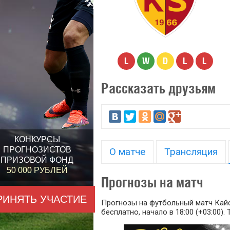
L
W
D
L
L
Рассказать друзьям
КОНКУРСЫ
ПРОГНОЗИСТОВ
О матче
Трансляция
ПРИЗОВОЙ ФОНД
50 000 РУБЛЕЙ
Прогнозы на матч
РИНЯТЬ УЧАСТИЕ
Прогнозы на футбольный матч Кайсе
бесплатно, начало в 18:00 (+03:00).