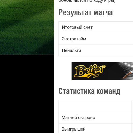
обновляются по ходу игры).
Результат матча
Итоговый счет
Экстратайм
Пенальти
Статистика команд
Матчей сыграно
Выигрышей