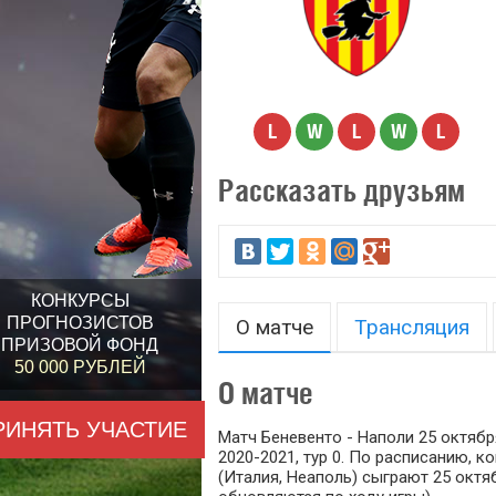
L
W
L
W
L
Рассказать друзьям
КОНКУРСЫ
ПРОГНОЗИСТОВ
О матче
Трансляция
ПРИЗОВОЙ ФОНД
50 000 РУБЛЕЙ
О матче
РИНЯТЬ УЧАСТИЕ
Матч Беневенто - Наполи 25 октябр
2020-2021, тур 0. По расписанию, 
(Италия, Неаполь) сыграют 25 октяб