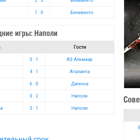
рия
2 : 3
Беневенто
о
1 : 0
Беневенто
дние игры: Наполи
а
Гости
0 : 1
АЗ Алкмаар
4 : 1
Аталанта
6 : 0
Дженоа
0 : 2
Наполи
Сове
на
3 : 1
Наполи
лительный срок