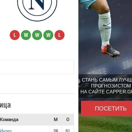
L
W
W
W
L
СТАНЬ САМЫМ ЛУЧ
ПРОГНОЗИСТОМ
НА САЙТЕ CAPPER.
ица
ПОСЕТИТЬ
Команда
М
О
Интер
38
91