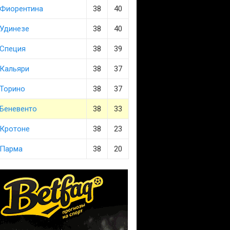
Фиорентина
38
40
Удинезе
38
40
Специя
38
39
Кальяри
38
37
Торино
38
37
Беневенто
38
33
Кротоне
38
23
Парма
38
20