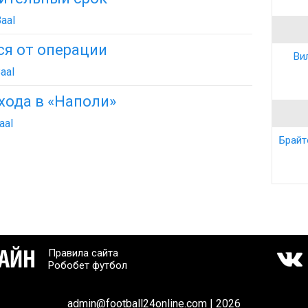
aal
ся от операции
Ви
aal
хода в «Наполи»
aal
Брайт
Правила сайта
Робобет футбол
admin@football24online.com | 2026