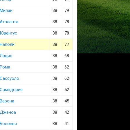
Милан
38
79
Аталанта
38
78
Ювентус
38
78
Наполи
38
77
Лацио
38
68
Рома
38
62
Сассуоло
38
62
Сампдория
38
52
Верона
38
45
Дженоа
38
42
Болонья
38
41