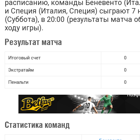
расписанию, команды Беневенто (Итал
и Специя (Италия, Специя) сыграют 7 
(Суббота), в 20:00 (результаты матча 
ходу игры).
Результат матча
Итоговый счет
0
Экстратайм
0
Пенальти
0
Статистика команд