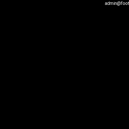
admin@footb