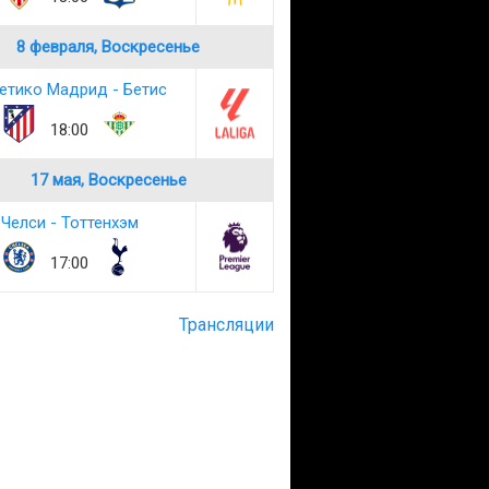
8 февраля, Воскресенье
етико Мадрид - Бетис
18:00
17 мая, Воскресенье
Челси - Тоттенхэм
17:00
Трансляции