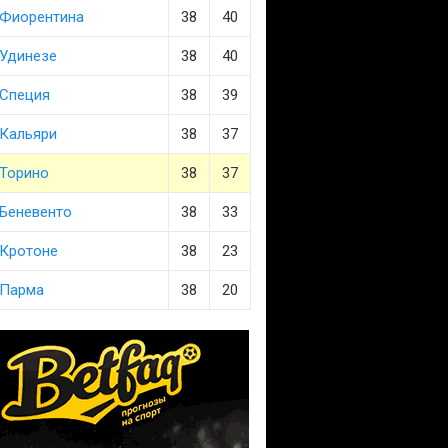
Фиорентина
38
40
Удинезе
38
40
Специя
38
39
Кальяри
38
37
Торино
38
37
Беневенто
38
33
Кротоне
38
23
Парма
38
20