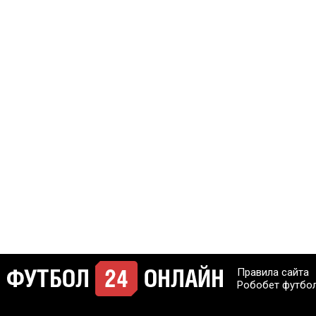
Правила сайта
Робобет футбо