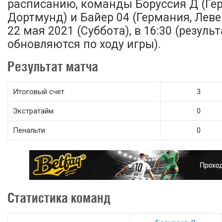
расписанию, команды Боруссия Д (Ге
Дортмунд) и Байер 04 (Германия, Лев
22 мая 2021 (Суббота), в 16:30 (резул
обновляются по ходу игры).
Результат матча
Итоговый счет
3
Экстратайм
0
Пенальти
0
Статистика команд