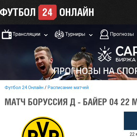
Трансляции
Турниры
Прогнозы
Футбол 24 Онлайн
Расписание матчей
МАТЧ БОРУССИЯ Д - БАЙЕР 04 22 
22 