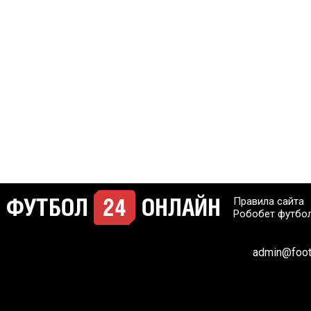
Правила сайта
Робобет футбо
admin@footb