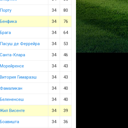
Порту
34
80
Бенфика
34
76
Брага
34
64
Пасуш де Феррейра
34
53
Санта-Клара
34
46
Морейренсе
34
43
Витория Гимараэш
34
43
Фамаликан
34
40
Белененсеш
34
40
Жил Висенте
34
39
Боавишта
34
36