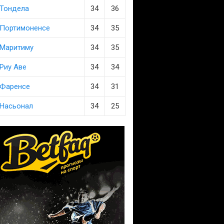
Тондела
34
36
Портимоненсе
34
35
Маритиму
34
35
Риу Аве
34
34
Фаренсе
34
31
Насьонал
34
25