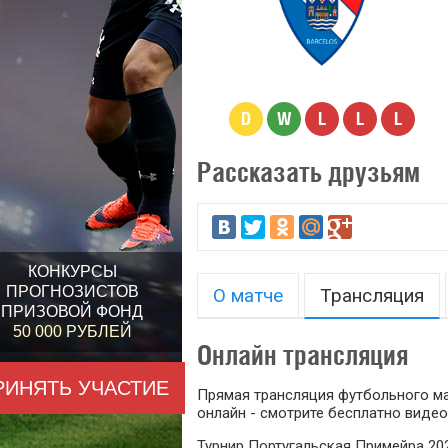
D
W
L
L
L
Рассказать друзьям
КОНКУРСЫ
ПРОГНОЗИСТОВ
О матче
Трансляция
ПРИЗОВОЙ ФОНД
50 000 РУБЛЕЙ
Онлайн трансляция
РИНЯТЬ УЧАСТИЕ
Прямая трансляция футбольного ма
онлайн - смотрите бесплатно видео
Турнир Португальская Примейра 202