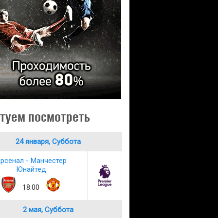
туем посмотреть
24 января, Суббота
рсенал - Манчестер
Юнайтед
18:00
2 мая, Суббота