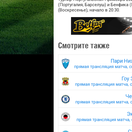
(Португалия, Барселуш) и Бенфика 
(Воскресенье), начало в 20:30.
Смотрите также
Пари Ни
прямая трансляция матча, с
Гоу 
прямая трансляция матча, с
Че
прямая трансляция матча, с
Э
прямая трансляция матча, 
С