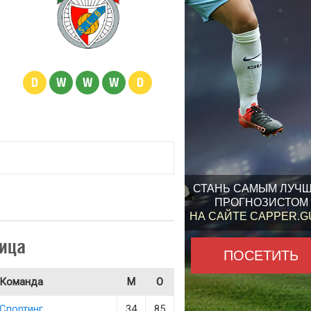
D
W
W
W
D
СТАНЬ САМЫМ ЛУЧ
ПРОГНОЗИСТОМ
НА САЙТЕ CAPPER.
ица
ПОСЕТИТЬ
Команда
М
О
Спортинг
34
85